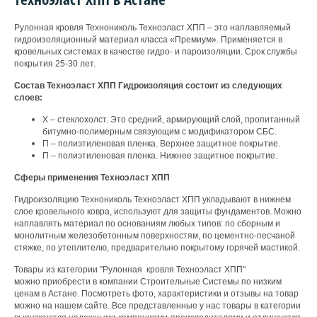
Рулонная кровля Технониколь Техноэласт ХПП – это наплавляемый
гидроизоляционный материал класса «Премиум». Применяется в
кровельных системах в качестве гидро- и пароизоляции. Срок службы
покрытия 25-30 лет.
Состав Техноэласт ХПП Гидроизоляция состоит из следующих
слоев:
Х – стеклохолст. Это средний, армирующий слой, пропитанный
битумно-полимерным связующим с модификатором СБС.
П – полиэтиленовая пленка. Верхнее защитное покрытие.
П – полиэтиленовая пленка. Нижнее защитное покрытие.
Сферы применения Техноэласт ХПП
Гидроизоляцию Технониколь Техноэласт ХПП укладывают в нижнем
слое кровельного ковра, используют для защиты фундаментов. Можно
наплавлять материал по основаниям любых типов: по сборным и
монолитным железобетонным поверхностям, по цементно-песчаной
стяжке, по утеплителю, предварительно покрытому горячей мастикой.
Товары из категории "Рулонная кровля Техноэласт ХПП"
можно приобрести в компании Строительные Системы по низким
ценам в Астане. Посмотреть фото, характеристики и отзывы на товар
можно на нашем сайте. Все представленные у нас товары в категории