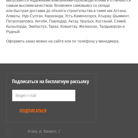
выпускаются надежными компаниями-производителями и отличаются
самым высоким качеством. Возможен самовывоз со склада
или быстрая доставка до объекта строительства в такие как Астана,
Алматы, Нур-Султан, Караганда, Усть-Каменогорск, Атырау, Шымкент,
Петропавловск, Актобе, Павлодар, Актау, Уральск, Костанай, Семей,
Кызылорда, Экибастуз, Тараз, Кокшетау, Жезказган, Талдыкорган и
Рудный.
Оформить заказ можно на сайте или по телефону у менеджера.
Подписаться на бесплатную рассылку
ПОДПИСАТЬСЯ
Астана, ул. Жанажол, 2