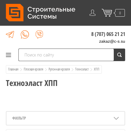
0
8 (707) 065 21 21
zakaz@c-s.su
Главная
Плоская кровля
Рулонная кровля
Техноэласт
  ХПП
Техноэласт ХПП
ФИЛЬТР